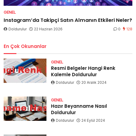
GENEL
Instagram’da Takipçi Satın Almanın Etkileri Neler?
Doldurulur
22 Haziran 2026
0
128
En Çok Okunanlar
GENEL
Resmi Belgeler Hangi Renk
Kalemle Doldurulur
Doldurulur
20 Aralık 2024
GENEL
Hazır Beyanname Nasıl
Doldurulur
Doldurulur
24 Eylül 2024