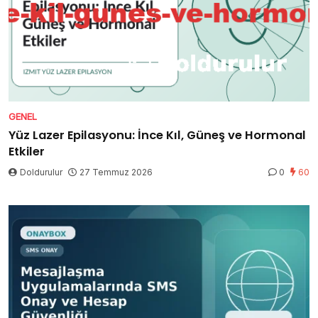
GENEL
Yüz Lazer Epilasyonu: İnce Kıl, Güneş ve Hormonal
Etkiler
Doldurulur
27 Temmuz 2026
0
60