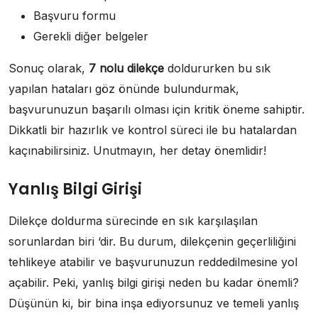
Başvuru formu
Gerekli diğer belgeler
Sonuç olarak,
7 nolu dilekçe
doldururken bu sık
yapılan hataları göz önünde bulundurmak,
başvurunuzun başarılı olması için kritik öneme sahiptir.
Dikkatli bir hazırlık ve kontrol süreci ile bu hatalardan
kaçınabilirsiniz. Unutmayın, her detay önemlidir!
Yanlış Bilgi Girişi
Dilekçe doldurma sürecinde en sık karşılaşılan
sorunlardan biri ‘dir. Bu durum, dilekçenin geçerliliğini
tehlikeye atabilir ve başvurunuzun reddedilmesine yol
açabilir. Peki, yanlış bilgi girişi neden bu kadar önemli?
Düşünün ki, bir bina inşa ediyorsunuz ve temeli yanlış