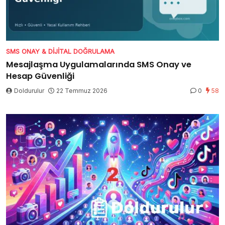
SMS ONAY & DIJITAL DOĞRULAMA
Mesajlaşma Uygulamalarında SMS Onay ve
Hesap Güvenliği
Doldurulur
22 Temmuz 2026
0
58