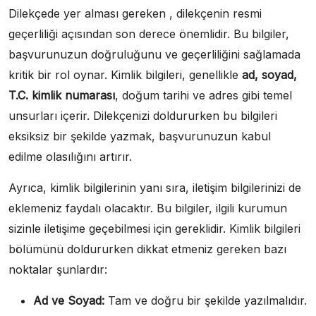
Dilekçede yer alması gereken , dilekçenin resmi
geçerliliği açısından son derece önemlidir. Bu bilgiler,
başvurunuzun doğruluğunu ve geçerliliğini sağlamada
kritik bir rol oynar. Kimlik bilgileri, genellikle
ad, soyad,
T.C. kimlik numarası
, doğum tarihi ve adres gibi temel
unsurları içerir. Dilekçenizi doldururken bu bilgileri
eksiksiz bir şekilde yazmak, başvurunuzun kabul
edilme olasılığını artırır.
Ayrıca, kimlik bilgilerinin yanı sıra, iletişim bilgilerinizi de
eklemeniz faydalı olacaktır. Bu bilgiler, ilgili kurumun
sizinle iletişime geçebilmesi için gereklidir. Kimlik bilgileri
bölümünü doldururken dikkat etmeniz gereken bazı
noktalar şunlardır:
Ad ve Soyad:
Tam ve doğru bir şekilde yazılmalıdır.