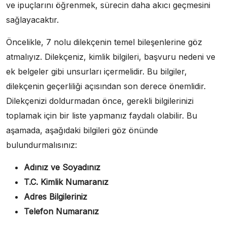
ve ipuçlarını öğrenmek, sürecin daha akıcı geçmesini
sağlayacaktır.
Öncelikle, 7 nolu dilekçenin temel bileşenlerine göz
atmalıyız. Dilekçeniz, kimlik bilgileri, başvuru nedeni ve
ek belgeler gibi unsurları içermelidir. Bu bilgiler,
dilekçenin geçerliliği açısından son derece önemlidir.
Dilekçenizi doldurmadan önce, gerekli bilgilerinizi
toplamak için bir liste yapmanız faydalı olabilir. Bu
aşamada, aşağıdaki bilgileri göz önünde
bulundurmalısınız:
Adınız ve Soyadınız
T.C. Kimlik Numaranız
Adres Bilgileriniz
Telefon Numaranız