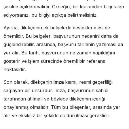
şekilde açıklanmalıdır. Örneğin, bir kurumdan bilgi talep
ediyorsanız, bu bilgiyi açıkça belirtmelisiniz.
Ayrıca, dilekçenin ek belgelerle desteklenmesi de
önemlidir. Bu belgeler, başvurunun nedenini daha da
güçlendirebilir. arasında, başvuru tarihinin yazılması da
yer alır. Bu tarih, başvurunun ne zaman yapıldığını
gösterir ve işlem sürecinde önemli bir referans
noktasıdır.
Son olarak, dilekçenin
imza
kısmı, resmi geçerliliği
sağlayan bir unsurdur. İmza, başvurunun sahibi
tarafından atılmalı ve böylece dilekçenin içeriği
onaylanmış olmalıdır. Tüm bu bileşenler, arasında yer
alır ve eksiksiz bir şekilde doldurulması gereklidir.