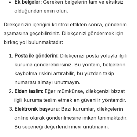
Ek belgeler:
Gereken belgelerin tam ve eksiksiz
olduğundan emin olun.
Dilekçenizin içeriğini kontrol ettikten sonra, gönderim
aşamasına geçebilirsiniz. Dilekçenizi göndermek için
birkaç yol bulunmaktadır:
Posta ile gönderim:
Dilekçenizi posta yoluyla ilgili
kuruma gönderebilirsiniz. Bu yöntem, belgelerin
kaybolma riskini artırabilir, bu yüzden takip
numarası almayı unutmayın.
Elden teslim:
Eğer mümkünse, dilekçenizi bizzat
ilgili kuruma teslim etmek en güvenilir yöntemdir.
Elektronik başvuru:
Bazı kurumlar, dilekçelerin
online olarak gönderilmesine imkan tanımaktadır.
Bu seçeneği değerlendirmeyi unutmayın.