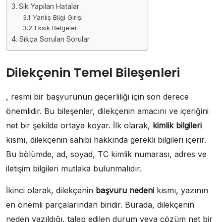
Sık Yapılan Hatalar
Yanlış Bilgi Girişi
Eksik Belgeler
Sıkça Sorulan Sorular
Dilekçenin Temel Bileşenleri
, resmi bir başvurunun geçerliliği için son derece
önemlidir. Bu bileşenler, dilekçenin amacını ve içeriğini
net bir şekilde ortaya koyar. İlk olarak,
kimlik bilgileri
kısmı, dilekçenin sahibi hakkında gerekli bilgileri içerir.
Bu bölümde, ad, soyad, TC kimlik numarası, adres ve
iletişim bilgileri mutlaka bulunmalıdır.
İkinci olarak, dilekçenin
başvuru nedeni
kısmı, yazının
en önemli parçalarından biridir. Burada, dilekçenin
neden yazıldığı, talep edilen durum veya çözüm net bir