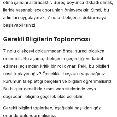
olma şansını artıracaktır. Süreç boyunca dikkatli olmak,
ileride yaşanabilecek sorunları önleyecektir. Şimdi, bu
adımları uygulayarak, 7 nolu dilekçenizi doldurmaya
başlayabilirsiniz!
Gerekli Bilgilerin Toplanması
7 nolu dilekçeyi doldurmadan önce, süreci oldukça
önemlidir. Bu aşama, dilekçenin geçerliliği ve kabul
edilmesi açısından kritik bir rol oynar. Peki, bu bilgileri
nasıl toplayacağız? Öncelikle, başvuru yapacağınız
kurumun talep ettiği belgeleri ve bilgileri öğrenmelisiniz.
Bu bilgiler genellikle resmi web sitelerinde veya
doğrudan iletişime geçerek elde edilebilir.
Gerekli bilgileri toplarken, aşağıdaki başlıkları göz
önünde bulundurmalısınız: