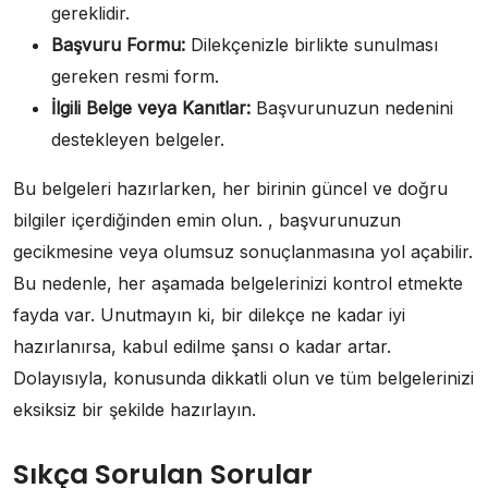
gereklidir.
Başvuru Formu:
Dilekçenizle birlikte sunulması
gereken resmi form.
İlgili Belge veya Kanıtlar:
Başvurunuzun nedenini
destekleyen belgeler.
Bu belgeleri hazırlarken, her birinin güncel ve doğru
bilgiler içerdiğinden emin olun. , başvurunuzun
gecikmesine veya olumsuz sonuçlanmasına yol açabilir.
Bu nedenle, her aşamada belgelerinizi kontrol etmekte
fayda var. Unutmayın ki, bir dilekçe ne kadar iyi
hazırlanırsa, kabul edilme şansı o kadar artar.
Dolayısıyla, konusunda dikkatli olun ve tüm belgelerinizi
eksiksiz bir şekilde hazırlayın.
Sıkça Sorulan Sorular