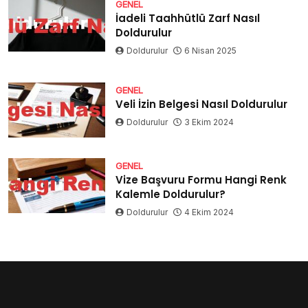
GENEL
İadeli Taahhütlü Zarf Nasıl
Doldurulur
Doldurulur
6 Nisan 2025
GENEL
Veli İzin Belgesi Nasıl Doldurulur
Doldurulur
3 Ekim 2024
GENEL
Vize Başvuru Formu Hangi Renk
Kalemle Doldurulur?
Doldurulur
4 Ekim 2024