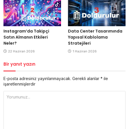
Data Center Tasarımında
Instagram’da Takipçi
Yapısal Kablolama
Satın Almanın Etkileri
Stratejileri
Neler?
1 Haziran 2026
22 Haziran 2026
Bir yanıt yazın
E-posta adresiniz yayınlanmayacak.
Gerekli alanlar
*
ile
işaretlenmişlerdir