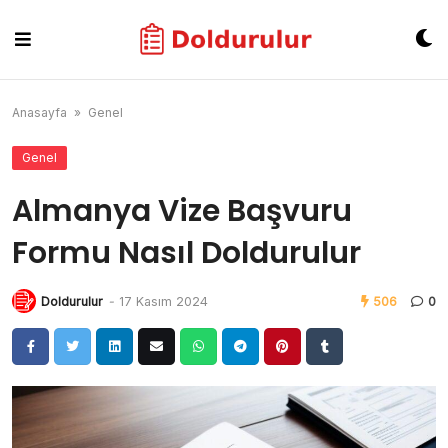
Skip
to
content
Anasayfa
»
Genel
Genel
Almanya Vize Başvuru
Formu Nasıl Doldurulur
Doldurulur
-
17 Kasım 2024
506
0