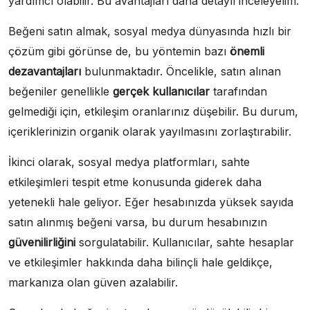
yardımcı olabilir. Bu avantajları daha detaylı inceleyelim.
Beğeni satın almak, sosyal medya dünyasında hızlı bir
çözüm gibi görünse de, bu yöntemin bazı
önemli
dezavantajları
bulunmaktadır. Öncelikle, satın alınan
beğeniler genellikle
gerçek kullanıcılar
tarafından
gelmediği için, etkileşim oranlarınız düşebilir. Bu durum,
içeriklerinizin organik olarak yayılmasını zorlaştırabilir.
İkinci olarak, sosyal medya platformları, sahte
etkileşimleri tespit etme konusunda giderek daha
yetenekli hale geliyor. Eğer hesabınızda yüksek sayıda
satın alınmış beğeni varsa, bu durum hesabınızın
güvenilirliğini
sorgulatabilir. Kullanıcılar, sahte hesaplar
ve etkileşimler hakkında daha bilinçli hale geldikçe,
markanıza olan güven azalabilir.