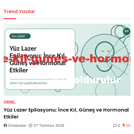
Trend Yazılar
GENEL
Yüz Lazer Epilasyonu: İnce Kıl, Güneş ve Hormonal
Etkiler
Doldurulur
27 Temmuz 2026
0
59