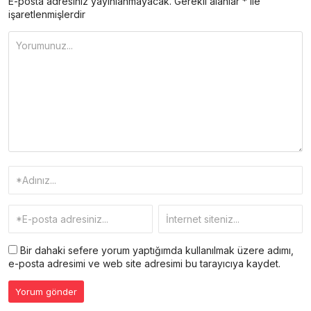
E-posta adresiniz yayınlanmayacak.
Gerekli alanlar
*
ile
işaretlenmişlerdir
Bir dahaki sefere yorum yaptığımda kullanılmak üzere adımı,
e-posta adresimi ve web site adresimi bu tarayıcıya kaydet.