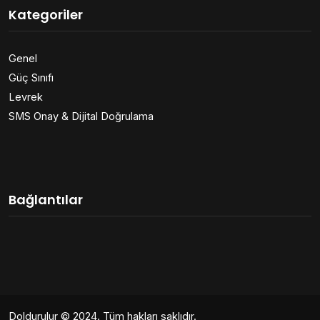
Kategoriler
Genel
Güç Sınıfı
Levrek
SMS Onay & Dijital Doğrulama
Bağlantılar
Doldurulur
© 2024. Tüm hakları saklıdır.