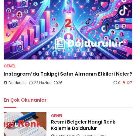
GENEL
Instagram’da Takipçi Satın Almanın Etkileri Neler?
Doldurulur
22 Haziran 2026
0
127
En Çok Okunanlar
GENEL
Resmi Belgeler Hangi Renk
Kalemle Doldurulur