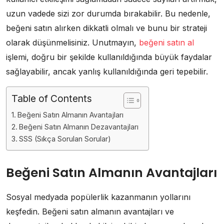
uzun vadede sizi zor durumda bırakabilir. Bu nedenle,
beğeni satın alırken dikkatli olmalı ve bunu bir strateji
olarak düşünmelisiniz. Unutmayın,
beğeni satın al
işlemi, doğru bir şekilde kullanıldığında büyük faydalar
sağlayabilir, ancak yanlış kullanıldığında geri tepebilir.
Table of Contents
Beğeni Satın Almanın Avantajları
Beğeni Satın Almanın Dezavantajları
SSS (Sıkça Sorulan Sorular)
Beğeni Satın Almanın Avantajları
Sosyal medyada popülerlik kazanmanın yollarını
keşfedin. Beğeni satın almanın avantajları ve