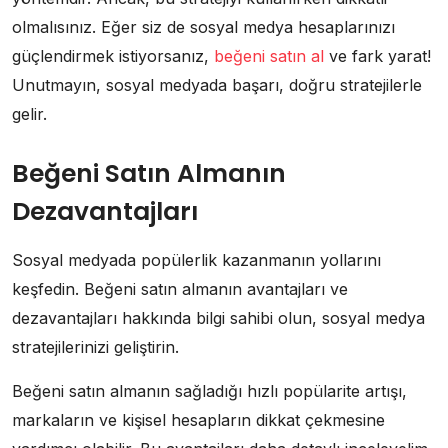
olmalısınız. Eğer siz de sosyal medya hesaplarınızı
güçlendirmek istiyorsanız,
beğeni satın al
ve fark yarat!
Unutmayın, sosyal medyada başarı, doğru stratejilerle
gelir.
Beğeni Satın Almanın
Dezavantajları
Sosyal medyada popülerlik kazanmanın yollarını
keşfedin. Beğeni satın almanın avantajları ve
dezavantajları hakkında bilgi sahibi olun, sosyal medya
stratejilerinizi geliştirin.
Beğeni satın almanın sağladığı hızlı popülarite artışı,
markaların ve kişisel hesapların dikkat çekmesine