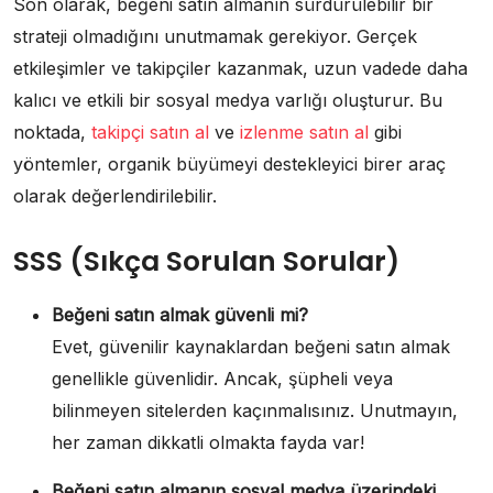
Son olarak, beğeni satın almanın sürdürülebilir bir
strateji olmadığını unutmamak gerekiyor. Gerçek
etkileşimler ve takipçiler kazanmak, uzun vadede daha
kalıcı ve etkili bir sosyal medya varlığı oluşturur. Bu
noktada,
takipçi satın al
ve
izlenme satın al
gibi
yöntemler, organik büyümeyi destekleyici birer araç
olarak değerlendirilebilir.
SSS (Sıkça Sorulan Sorular)
Beğeni satın almak güvenli mi?
Evet, güvenilir kaynaklardan beğeni satın almak
genellikle güvenlidir. Ancak, şüpheli veya
bilinmeyen sitelerden kaçınmalısınız. Unutmayın,
her zaman dikkatli olmakta fayda var!
Beğeni satın almanın sosyal medya üzerindeki