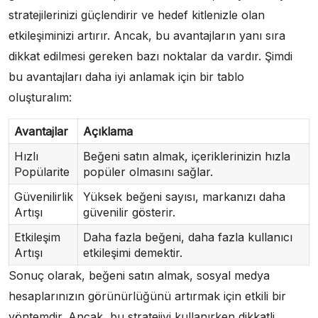
stratejilerinizi güçlendirir ve hedef kitlenizle olan
etkileşiminizi artırır. Ancak, bu avantajların yanı sıra
dikkat edilmesi gereken bazı noktalar da vardır. Şimdi
bu avantajları daha iyi anlamak için bir tablo
oluşturalım:
Avantajlar
Açıklama
Hızlı
Beğeni satın almak, içeriklerinizin hızla
Popülarite
popüler olmasını sağlar.
Güvenilirlik
Yüksek beğeni sayısı, markanızı daha
Artışı
güvenilir gösterir.
Etkileşim
Daha fazla beğeni, daha fazla kullanıcı
Artışı
etkileşimi demektir.
Sonuç olarak, beğeni satın almak, sosyal medya
hesaplarınızın görünürlüğünü artırmak için etkili bir
yöntemdir. Ancak, bu stratejiyi kullanırken dikkatli