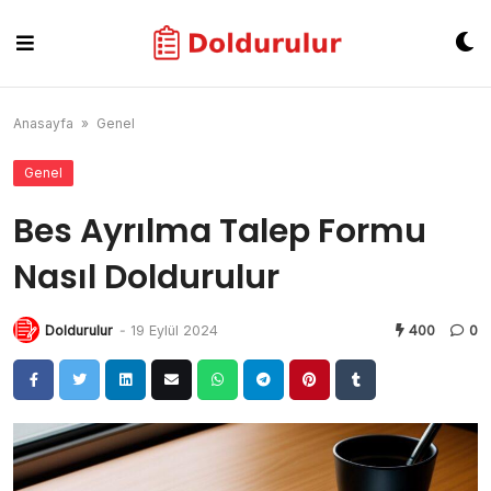
Skip
to
content
Anasayfa
»
Genel
Genel
Bes Ayrılma Talep Formu
Nasıl Doldurulur
Doldurulur
-
19 Eylül 2024
400
0