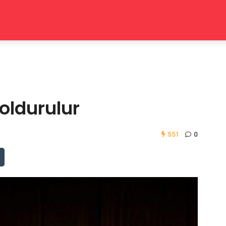
oldurulur
551
0