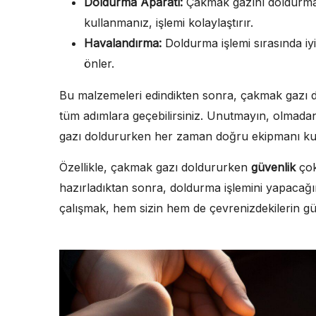
Doldurma Aparatı:
Çakmak gazını doldurmak 
kullanmanız, işlemi kolaylaştırır.
Havalandırma:
Doldurma işlemi sırasında iy
önler.
Bu malzemeleri edindikten sonra, çakmak gazı do
tüm adımlara geçebilirsiniz. Unutmayın, olmadan b
gazı doldururken her zaman doğru ekipmanı ku
Özellikle, çakmak gazı doldururken
güvenlik
çok
hazırladıktan sonra, doldurma işlemini yapacağın
çalışmak, hem sizin hem de çevrenizdekilerin güve