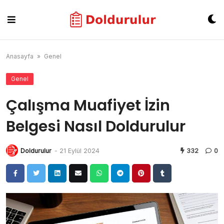
Skip
to
content
Anasayfa
»
Genel
Genel
Çalışma Muafiyet İzin
Belgesi Nasıl Doldurulur
Doldurulur
-
21 Eylül 2024
332
0