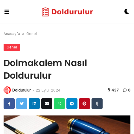
Skip
to
content
Anasayfa
»
Genel
Genel
Dolmakalem Nasıl
Doldurulur
Doldurulur
-
22 Eylül 2024
437
0