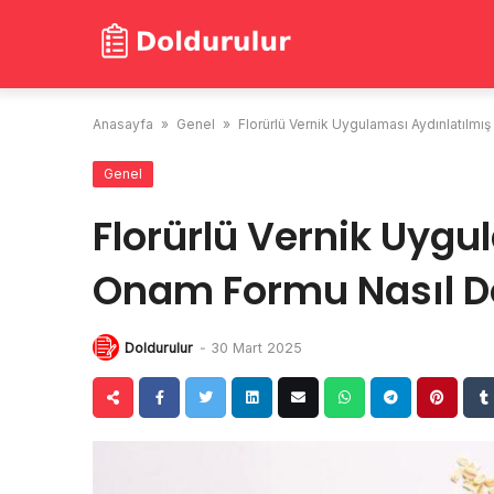
Skip
to
content
Anasayfa
»
Genel
»
Florürlü Vernik Uygulaması Aydınlatılmı
Genel
Florürlü Vernik Uygu
Onam Formu Nasıl D
Doldurulur
-
30 Mart 2025