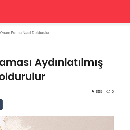
ş Onam Formu Nasıl Doldurulur
laması Aydınlatılmış
oldurulur
305
0