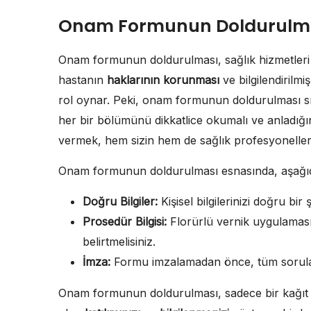
Onam Formunun Doldurulm
Onam formunun doldurulması, sağlık hizmetleri 
hastanın
haklarının korunması
ve bilgilendirilmi
rol oynar. Peki, onam formunun doldurulması sı
her bir bölümünü dikkatlice okumalı ve anladığını
vermek, hem sizin hem de sağlık profesyonellerinin
Onam formunun doldurulması esnasında, aşağıda
Doğru Bilgiler:
Kişisel bilgilerinizi doğru bir
Prosedür Bilgisi:
Florürlü vernik uygulaması 
belirtmelisiniz.
İmza:
Formu imzalamadan önce, tüm soruları
Onam formunun doldurulması, sadece bir kağıt i