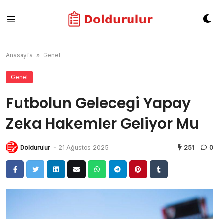
Skip
to
content
Anasayfa
»
Genel
Genel
Futbolun Gelecegi Yapay
Zeka Hakemler Geliyor Mu
Doldurulur
-
21 Ağustos 2025
251
0