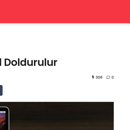
l Doldurulur
306
0