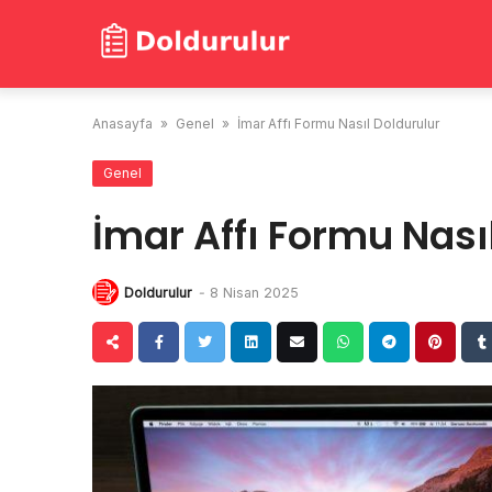
Skip
to
content
Anasayfa
»
Genel
»
İmar Affı Formu Nasıl Doldurulur
Genel
İmar Affı Formu Nası
Doldurulur
-
8 Nisan 2025