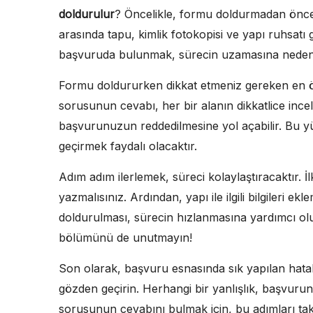
doldurulur
? Öncelikle, formu doldurmadan önce 
arasında tapu, kimlik fotokopisi ve yapı ruhsatı g
başvuruda bulunmak, sürecin uzamasına neden o
Formu doldururken dikkat etmeniz gereken en öne
sorusunun cevabı, her bir alanın dikkatlice incel
başvurunuzun reddedilmesine yol açabilir. Bu 
geçirmek faydalı olacaktır.
Adım adım ilerlemek, süreci kolaylaştıracaktır. İlk 
yazmalısınız. Ardından, yapı ile ilgili bilgileri ek
doldurulması, sürecin hızlanmasına yardımcı olu
bölümünü de unutmayın!
Son olarak, başvuru esnasında sık yapılan hat
gözden geçirin. Herhangi bir yanlışlık, başvur
sorusunun cevabını bulmak için, bu adımları taki