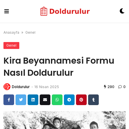
Skip
to
content
Anasayfa
»
Genel
Genel
Kira Beyannamesi Formu
Nasıl Doldurulur
Doldurulur
-
16 Nisan 2025
290
0