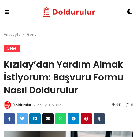
Skip
to
content
Anasayfa
»
Genel
Genel
Kızılay’dan Yardım Almak
İstiyorum: Başvuru Formu
Nasıl Doldurulur
Doldurulur
-
27 Eylül 2024
311
0