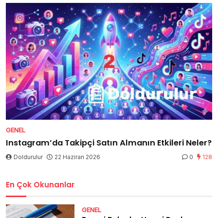
GENEL
Instagram’da Takipçi Satın Almanın Etkileri Neler?
Doldurulur
22 Haziran 2026
0
128
En Çok Okunanlar
GENEL