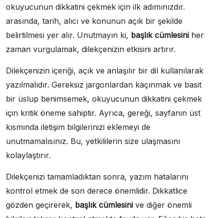
okuyucunun dikkatini çekmek için ilk adımınızdır.
arasında, tarih, alıcı ve konunun açık bir şekilde
belirtilmesi yer alır. Unutmayın ki,
başlık cümlesini
her
zaman vurgulamak, dilekçenizin etkisini artırır.
Dilekçenizin içeriği, açık ve anlaşılır bir dil kullanılarak
yazılmalıdır. Gereksiz jargonlardan kaçınmak ve basit
bir üslup benimsemek, okuyucunun dikkatini çekmek
için kritik öneme sahiptir. Ayrıca, gereği, sayfanın üst
kısmında iletişim bilgilerinizi eklemeyi de
unutmamalısınız. Bu, yetkililerin size ulaşmasını
kolaylaştırır.
Dilekçenizi tamamladıktan sonra, yazım hatalarını
kontrol etmek de son derece önemlidir. Dikkatlice
gözden geçirerek,
başlık cümlesini
ve diğer önemli