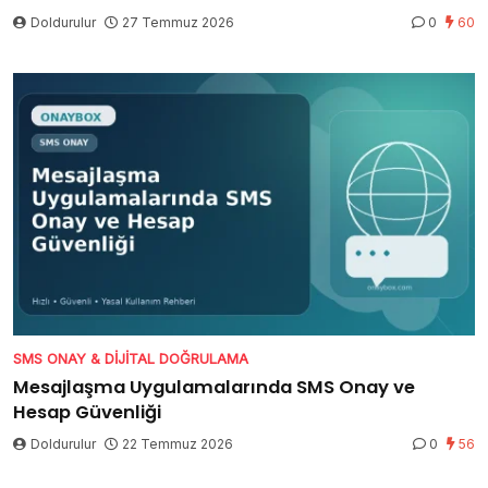
Doldurulur
27 Temmuz 2026
0
60
SMS ONAY & DIJITAL DOĞRULAMA
Mesajlaşma Uygulamalarında SMS Onay ve
Hesap Güvenliği
Doldurulur
22 Temmuz 2026
0
56