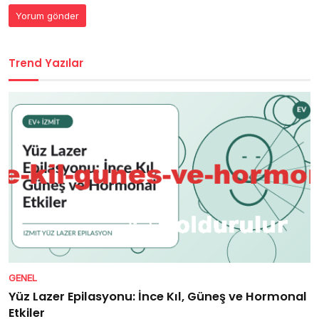
Trend Yazılar
GENEL
Yüz Lazer Epilasyonu: İnce Kıl, Güneş ve Hormonal
Etkiler