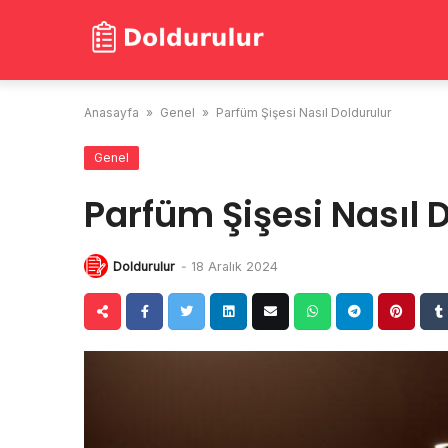
Skip
to
content
Anasayfa
»
Genel
»
Parfüm Şişesi Nasıl Doldurulur
Genel
Parfüm Şişesi Nasıl 
Doldurulur
-
18 Aralık 2024