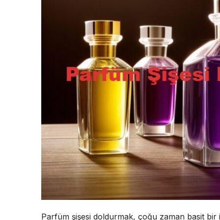
Parfüm şişesi doldurmak, çoğu zaman basit bir i