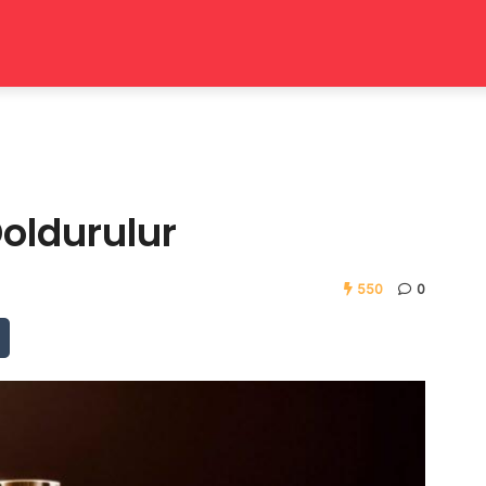
Doldurulur
550
0