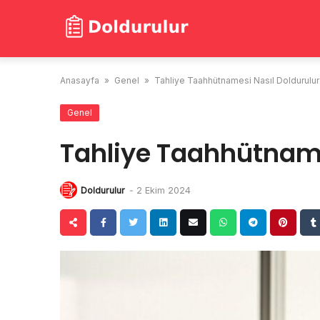
Skip
to
content
Anasayfa
»
Genel
»
Tahliye Taahhütnamesi Nasıl Doldurulur
Genel
Tahliye Taahhütname
Doldurulur
-
2 Ekim 2024