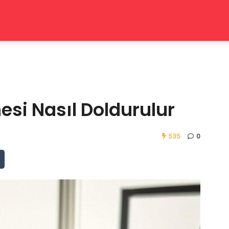
si Nasıl Doldurulur
535
0