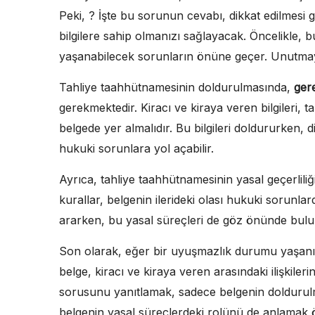
Peki, ? İşte bu sorunun cevabı, dikkat edilmesi
bilgilere sahip olmanızı sağlayacak. Öncelikle, b
yaşanabilecek sorunların önüne geçer. Unutmayı
Tahliye taahhütnamesinin doldurulmasında,
gere
gerekmektedir. Kiracı ve kiraya veren bilgileri, t
belgede yer almalıdır. Bu bilgileri doldururken, dik
hukuki sorunlara yol açabilir.
Ayrıca, tahliye taahhütnamesinin yasal geçerlili
kurallar, belgenin ilerideki olası hukuki sorunlar
ararken, bu yasal süreçleri de göz önünde bulu
Son olarak, eğer bir uyuşmazlık durumu yaşanır
belge, kiracı ve kiraya veren arasındaki ilişkile
sorusunu yanıtlamak, sadece belgenin doldurulm
belgenin yasal süreçlerdeki rolünü de anlamak ö