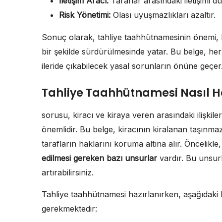
İletişim Aracı:
Taraflar arasındaki iletişimi d
Risk Yönetimi:
Olası uyuşmazlıkları azaltır.
Sonuç olarak, tahliye taahhütnamesinin önemi, kir
bir şekilde sürdürülmesinde yatar. Bu belge, her 
ileride çıkabilecek yasal sorunların önüne geçer
Tahliye Taahhütnamesi Nasıl Ha
sorusu, kiracı ve kiraya veren arasındaki ilişkile
önemlidir. Bu belge, kiracının kiralanan taşınm
tarafların haklarını koruma altına alır. Öncelikle
edilmesi gereken bazı unsurlar
vardır. Bu unsurl
artırabilirsiniz.
Tahliye taahhütnamesi hazırlanırken, aşağıdaki bi
gerekmektedir: