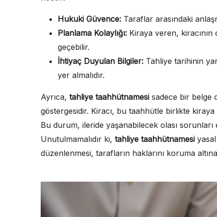
Hukuki Güvence:
Taraflar arasındaki anlaş
Planlama Kolaylığı:
Kiraya veren, kiracının çı
geçebilir.
İhtiyaç Duyulan Bilgiler:
Tahliye tarihinin yan
yer almalıdır.
Ayrıca,
tahliye taahhütnamesi
sadece bir belge d
göstergesidir. Kiracı, bu taahhütle birlikte kiray
Bu durum, ileride yaşanabilecek olası sorunları e
Unutulmamalıdır ki,
tahliye taahhütnamesi
yasal 
düzenlenmesi, tarafların haklarını koruma altına 