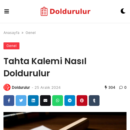
Skip
to
content
Anasayfa
»
Genel
Genel
Tahta Kalemi Nasıl
Doldurulur
Doldurulur
-
25 Aralık 2024
304
0