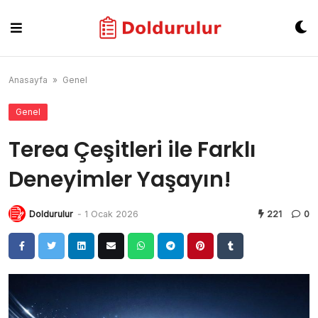
Skip
to
content
Anasayfa
»
Genel
Genel
Terea Çeşitleri ile Farklı
Deneyimler Yaşayın!
Doldurulur
-
1 Ocak 2026
221
0