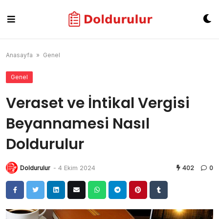
Skip
to
content
Anasayfa
»
Genel
Genel
Veraset ve İntikal Vergisi
Beyannamesi Nasıl
Doldurulur
Doldurulur
-
4 Ekim 2024
402
0