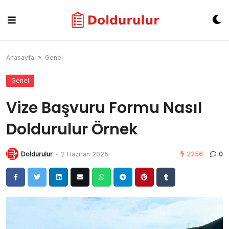
Skip
to
content
Anasayfa
»
Genel
Genel
Vize Başvuru Formu Nasıl
Doldurulur Örnek
Doldurulur
-
2 Haziran 2025
2256
0