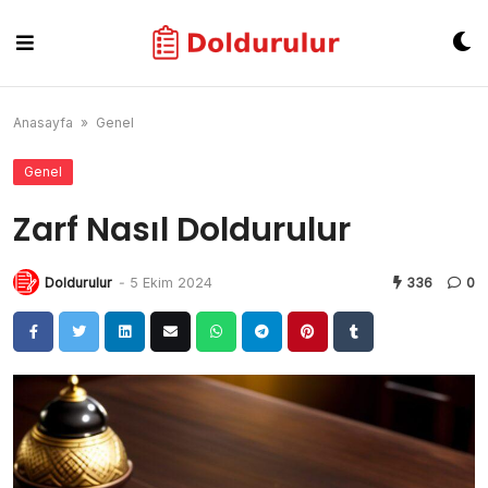
Skip
to
content
Anasayfa
»
Genel
Genel
Zarf Nasıl Doldurulur
Doldurulur
-
5 Ekim 2024
336
0