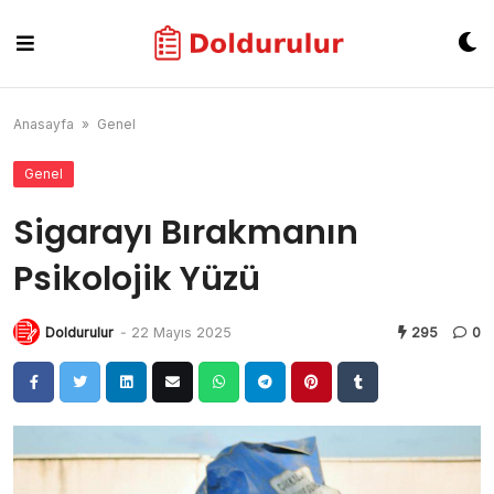
Skip
to
content
Anasayfa
»
Genel
Genel
Sigarayı Bırakmanın
Psikolojik Yüzü
Doldurulur
-
22 Mayıs 2025
295
0