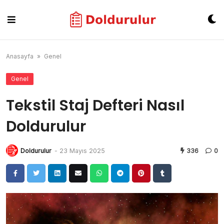
Skip
to
content
Anasayfa
»
Genel
Genel
Tekstil Staj Defteri Nasıl
Doldurulur
Doldurulur
-
23 Mayıs 2025
336
0