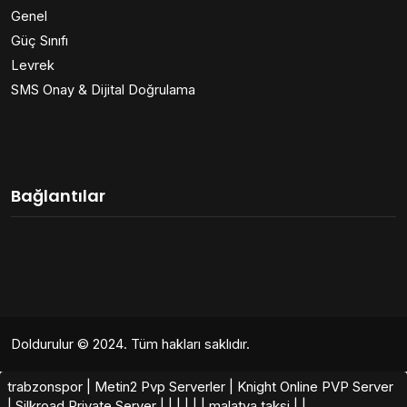
Genel
Güç Sınıfı
Levrek
SMS Onay & Dijital Doğrulama
Bağlantılar
Doldurulur
© 2024. Tüm hakları saklıdır.
trabzonspor
|
Metin2 Pvp Serverler
|
Knight Online PVP Server
|
Silkroad Private Server​
|
|
|
|
|
|
malatya taksi
|
|